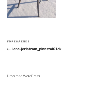
Inläggsnavigering
Föregående
FÖREGÅENDE
inlägg
lena-jerlstrom_pinnstol01ck
Drivs med WordPress